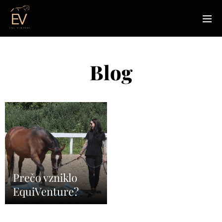
Blog
Prečo vzniklo
EquiVenture?