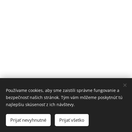
Používame cookies, aby sme zaistili správne fungovanie a
bezpečnosť našich stránok. Tým vám môžeme poskytnúť tú
najlepšiu skúsenosť z ich návštevy.
EQUIVENTURE
Prijať nevyhnutné
Prijať všetko
Powered by
Webnode
Cookies